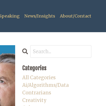
Speaking
News/Insights
About/Contact
Categories
All Categories
Ai/algorithms/data
Contrarians
Creativity