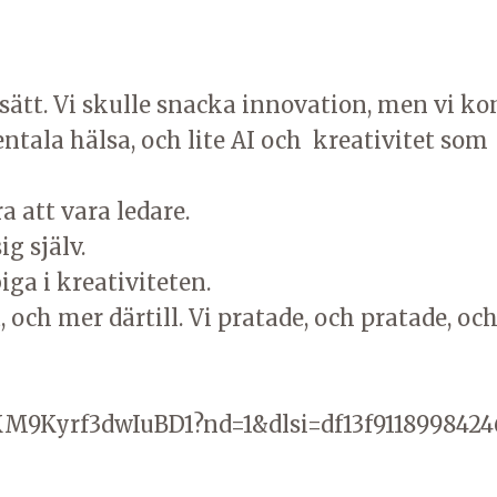
sätt. Vi skulle snacka innovation, men vi ko
tala hälsa, och lite AI och kreativitet som
a att vara ledare.
ig själv.
iga i kreativiteten.
, och mer därtill. Vi pratade, och pratade, oc
zKM9Kyrf3dwIuBD1?nd=1&dlsi=df13f9118998424