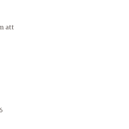
m att
h
6